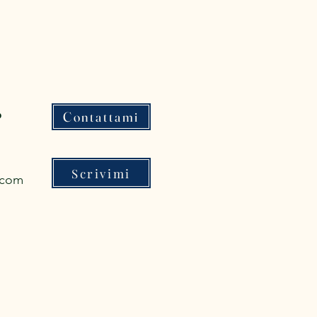
p
Contattami
Scrivimi
.com