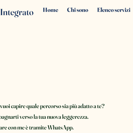
Home
Chi sono
Elenco servizi
 Integrato
oi capire quale percorso sia più adatto a te?
pagnarti verso la tua nuova leggerezza.
care con me è tramite WhatsApp.