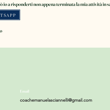
rò io a risponderti non appena terminata la mia attività in s
ATSAPP
to
Email
coachemanuelasciannelli@gmail.com