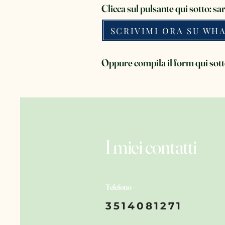
Clicca sul pulsante qui sotto: sa
SCRIVIMI ORA SU WH
Oppure compila il form qui sot
I miei contatti
Telefono
3514081271